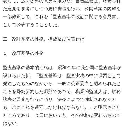
表して、広く各界の意見を求めた。当審議会は、寄せられ
た意見を参考にしつつ更に審議を行い、公開草案の内容を
一部修正して、これを「監査基準の改訂に関する意見書」
として公表することとした。
二 改訂基準の性格、構成及び位置付け
１ 改訂基準の性格
監査基準の基本的性格は、昭和25年に我が国に監査基準が
設けられた折、「監査基準は、監査実務の中に慣習として
発達したもののなかから、一般に公正妥当と認められたと
ころを帰納要約した原則であつて、職業的監査人は、財務
諸表の監査を行うに当り、法令によつて強制されなくと
も、常にこれを遵守しなければならない。」と明示された
ところであり、今日においても、その性格は変わるもので
はない。