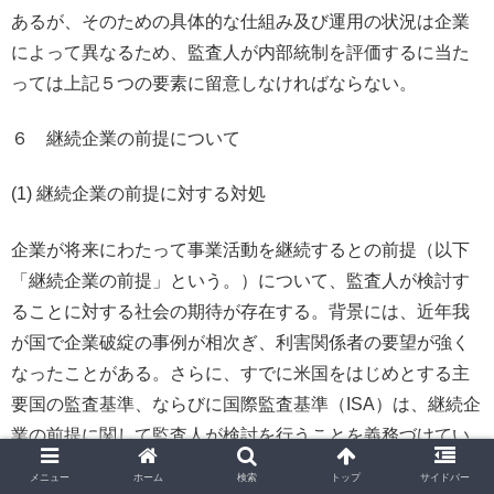
あるが、そのための具体的な仕組み及び運用の状況は企業
によって異なるため、監査人が内部統制を評価するに当た
っては上記５つの要素に留意しなければならない。
６ 継続企業の前提について
(1) 継続企業の前提に対する対処
企業が将来にわたって事業活動を継続するとの前提（以下
「継続企業の前提」という。）について、監査人が検討す
ることに対する社会の期待が存在する。背景には、近年我
が国で企業破綻の事例が相次ぎ、利害関係者の要望が強く
なったことがある。さらに、すでに米国をはじめとする主
要国の監査基準、ならびに国際監査基準（ISA）は、継続企
業の前提に関して監査人が検討を行うことを義務づけてい
ることからも、改訂基準で導入することが適当と判断した
メニュー
ホーム
検索
トップ
サイドバー