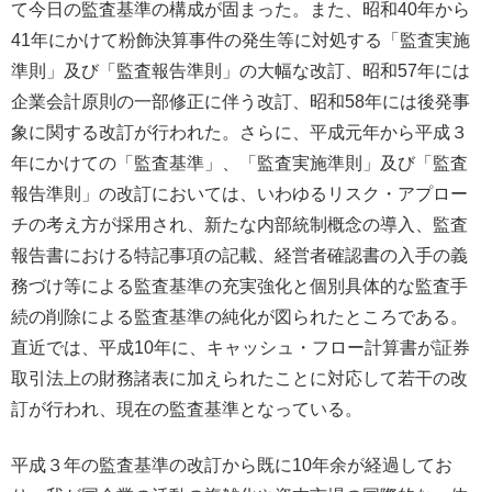
て今日の監査基準の構成が固まった。また、昭和40年から
41年にかけて粉飾決算事件の発生等に対処する「監査実施
準則」及び「監査報告準則」の大幅な改訂、昭和57年には
企業会計原則の一部修正に伴う改訂、昭和58年には後発事
象に関する改訂が行われた。さらに、平成元年から平成３
年にかけての「監査基準」、「監査実施準則」及び「監査
報告準則」の改訂においては、いわゆるリスク・アプロー
チの考え方が採用され、新たな内部統制概念の導入、監査
報告書における特記事項の記載、経営者確認書の入手の義
務づけ等による監査基準の充実強化と個別具体的な監査手
続の削除による監査基準の純化が図られたところである。
直近では、平成10年に、キャッシュ・フロー計算書が証券
取引法上の財務諸表に加えられたことに対応して若干の改
訂が行われ、現在の監査基準となっている。
平成３年の監査基準の改訂から既に10年余が経過してお