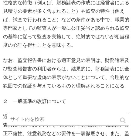
性格的な特徴（例えば、財務諸表の作成には経営者による
見積りの要素が多く含まれること）や監査の特性（例え
ば、試査で行われること）などの条件がある中で、職業的
専門家としての監査人が一般に公正妥当と認められる監査
の基準に従って監査を実施して、絶対的ではないが相当程
度の心証を得たことを意味する。
なお、監査報告書における適正意見の表明は、財務諸表及
び監査報告書の利用者からは、結果的に、財務諸表には全
体として重要な虚偽の表示がないことについて、合理的な
範囲での保証を与えているものと理解されることになる。
２ 一般基準の改訂について
近年の監査を巡る環境の変化は、従来の一般基準により監
査人に求められていた専門的能力や実務経験、独立性、公
正不偏性、注意義務などの要件を一層徹底させ、また、監