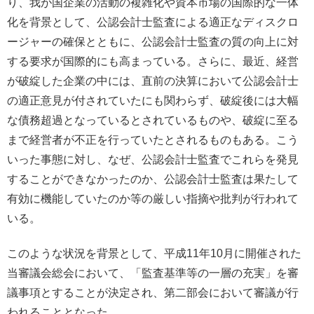
り、我が国企業の活動の複雑化や資本市場の国際的な一体
化を背景として、公認会計士監査による適正なディスクロ
ージャーの確保とともに、公認会計士監査の質の向上に対
する要求が国際的にも高まっている。さらに、最近、経営
が破綻した企業の中には、直前の決算において公認会計士
の適正意見が付されていたにも関わらず、破綻後には大幅
な債務超過となっているとされているものや、破綻に至る
まで経営者が不正を行っていたとされるものもある。こう
いった事態に対し、なぜ、公認会計士監査でこれらを発見
することができなかったのか、公認会計士監査は果たして
有効に機能していたのか等の厳しい指摘や批判が行われて
いる。
このような状況を背景として、平成11年10月に開催された
当審議会総会において、「監査基準等の一層の充実」を審
議事項とすることが決定され、第二部会において審議が行
われることとなった。