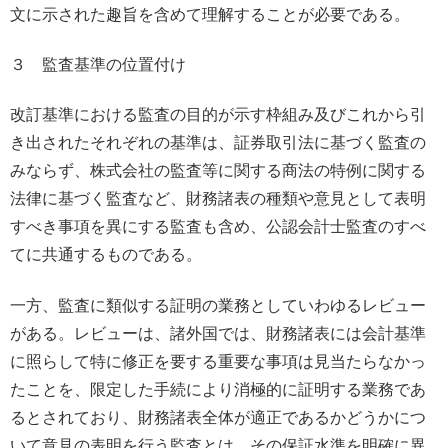
文に示された趣旨を含めて理解することが必要である。
３ 監査基準の位置付け
改訂基準における監査の目的が示す枠組み及びこれから引
き出されたそれぞれの基準は、証券取引法に基づく監査の
みならず、株式会社の監査等に関する商法の特例に関する
法律に基づく監査など、財務諸表の種類や意見として表明
すべき事項を異にする監査も含め、公認会計士監査のすべ
てに共通するものである。
一方、監査に類似する証明の業務としていわゆるレビュー
がある。レビューは、諸外国では、財務諸表には会計基準
に照らして特に修正を要する重要な事項は見当たらなかっ
たことを、限定した手続により消極的に証明する業務であ
るとされており、財務諸表全体が適正であるかどうかにつ
いて意見の表明を行う監査とは、その保証水準を明確に異