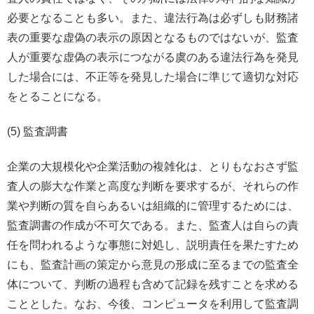
必要となることも多い。また、違法行為は必ずしも財務諸
表の重要な虚偽の表示の原因となるものではないが、監査
人が重要な虚偽の表示につながる虞のある違法行為を発見
した場合には、不正等を発見した場合に準じて適切な対応
をとることになる。
(5) 監査調書
企業の大規模化や企業活動の複雑化は、とりもなおさず監
査人の膨大な作業と高度な判断を要求するが、それらの作
業や判断の質を自らあるいは組織的に管理するためには、
監査調書の作成が不可欠である。また、監査人は自らの責
任を問われるような事態に対処し、説明責任を果たすため
にも、監査計画の策定から意見の形成に至るまでの監査全
体について、判断の過程も含めて記録を残すことを求める
こととした。なお、今後、コンピュータを利用して監査調