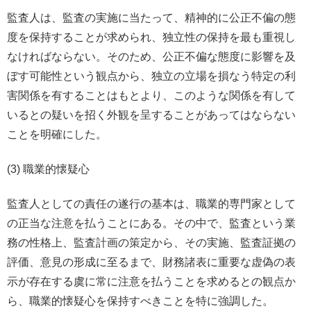
監査人は、監査の実施に当たって、精神的に公正不偏の態
度を保持することが求められ、独立性の保持を最も重視し
なければならない。そのため、公正不偏な態度に影響を及
ぼす可能性という観点から、独立の立場を損なう特定の利
害関係を有することはもとより、このような関係を有して
いるとの疑いを招く外観を呈することがあってはならない
ことを明確にした。
(3) 職業的懐疑心
監査人としての責任の遂行の基本は、職業的専門家として
の正当な注意を払うことにある。その中で、監査という業
務の性格上、監査計画の策定から、その実施、監査証拠の
評価、意見の形成に至るまで、財務諸表に重要な虚偽の表
示が存在する虞に常に注意を払うことを求めるとの観点か
ら、職業的懐疑心を保持すべきことを特に強調した。