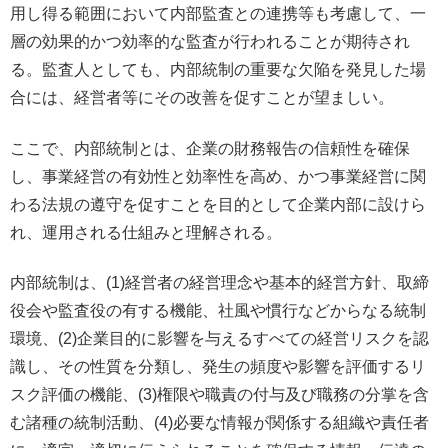
用し得る範囲において内部監査との連携等も考慮して、一
層の効果的かつ効率的な監査が行われることが期待され
る。監査人としても、内部統制の重要な欠陥を発見した場
合には、経営者等にその改善を促すことが望ましい。
ここで、内部統制とは、企業の財務報告の信頼性を確保
し、事業経営の有効性と効率性を高め、かつ事業経営に関
わる法規の遵守を促すことを目的として企業内部に設けら
れ、運用される仕組みと理解される。
内部統制は、(1)経営者の経営理念や基本的経営方針、取締
役会や監査役の有する機能、社風や慣行などからなる統制
環境、(2)企業目的に影響を与えるすべての経営リスクを認
識し、その性質を分類し、発生の頻度や影響を評価するリ
スク評価の機能、(3)権限や職責の付与及び職務の分掌を含
む諸種の統制活動、(4)必要な情報が関係する組織や責任者