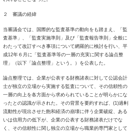
２ 審議の経緯
当審議会では、国際的な監査基準の動向をも踏まえ、「監
査基準」、「監査実施準則」及び「監査報告準則」全般に
わたって改訂すべき事項について網羅的に検討を行い、平
成12年６月に「監査基準等の一層の充実に関する論点整
理」（以下「論点整理」という。）を公表した。
論点整理では、企業が公表する財務諸表に対して公認会計
士が独立の立場から実施する監査について、その信頼性の
一層の向上を各方面から求められていることが明らかにな
ったとの認識が示された。その背景を要約すれば、(1)過剰
流動性が現出させた飽和経済の崩壊に伴う企業破綻、ある
いは信用力の低下が、企業の公表する財務諸表だけでな
く、その信頼性に関し独立の立場から職業的専門家として