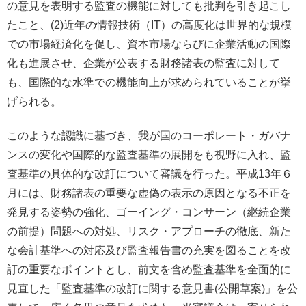
の意見を表明する監査の機能に対しても批判を引き起こし
たこと、(2)近年の情報技術（IT）の高度化は世界的な規模
での市場経済化を促し、資本市場ならびに企業活動の国際
化も進展させ、企業が公表する財務諸表の監査に対して
も、国際的な水準での機能向上が求められていることが挙
げられる。
このような認識に基づき、我が国のコーポレート・ガバナ
ンスの変化や国際的な監査基準の展開をも視野に入れ、監
査基準の具体的な改訂について審議を行った。平成13年６
月には、財務諸表の重要な虚偽の表示の原因となる不正を
発見する姿勢の強化、ゴーイング・コンサーン（継続企業
の前提）問題への対処、リスク・アプローチの徹底、新た
な会計基準への対応及び監査報告書の充実を図ることを改
訂の重要なポイントとし、前文を含め監査基準を全面的に
見直した「監査基準の改訂に関する意見書(公開草案)」を公